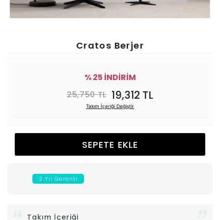
Ünitesi
Koltuk
Cratos Berjer
Köşe
% 25 İNDİRİM
Mutfak
19,312 TL
25,750 TL
Takım İçeriği Değiştir
Takımları
Balkon
SEPETE EKLE
&
2 Yıl Garanti
Bahçe
İdaş
Takım İçeriği