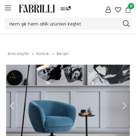
0
Düğün
Paketi
Ana sayfa
Koltuk
Berjer
Yatak
Odası
Yemek
Odası
Tv