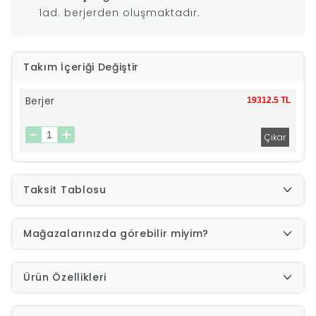
1ad. berjerden oluşmaktadır.
|
İyi
Takım İçeriği Değiştir
Uykular
Berjer
19312.5 TL
Genç
Odası
Taksit Tablosu
Tamamlayıcı
Mağazalarınızda görebilir miyim?
Ürünler
Afilli
Ürün Özellikleri
Yaz