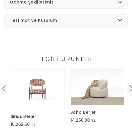
Ödeme Şekillerimiz
İndirimleri
Teslimat ve Kurulum
Outlet
Afilli
0549
Destek
İLGILI ÜRÜNLER
740
Merkezi
Showroomlarımız
5500
Sipariş
Üye
Takibi
Soho Berjer
Sirius Berjer
Girişi
14,250.00 TL
15,262.50 TL