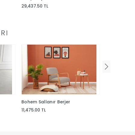
29,437.50 TL
19,837.50 TL
RI
Bohem Sallanır Berjer
Bongo Yuvarl
11,475.00 TL
11,137.50 TL