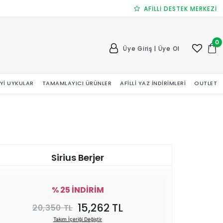
AFİLLİ DESTEK MERKEZİ
0
Üye Giriş | Üye Ol
 İYI UYKULAR
TAMAMLAYICI ÜRÜNLER
AFILLI YAZ İNDIRIMLERI
OUTLET
Sirius Berjer
% 25 İNDİRİM
15,262 TL
20,350 TL
Takım İçeriği Değiştir