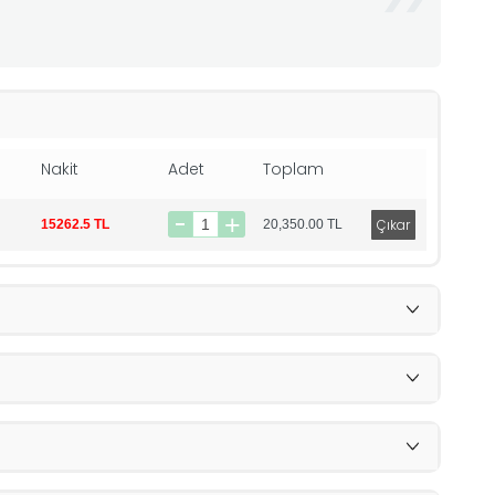
Nakit
Adet
Toplam
15262.5 TL
20,350.00
TL