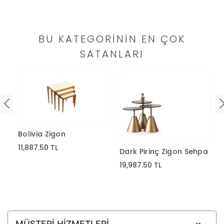
Yap
BU KATEGORININ EN ÇOK
SATANLARI
a
Bolivia Zigon
11,887.50 TL
Dark Pirinç Zigon Sehpa
19,987.50 TL
MÜŞTERİ HİZMETLERİ