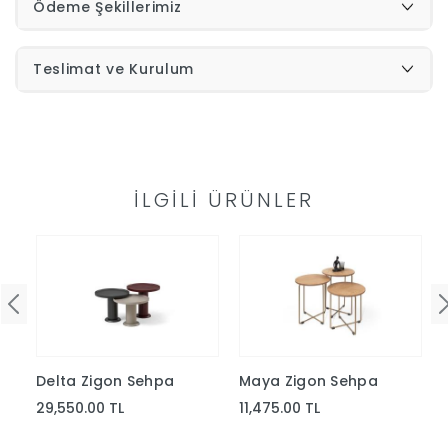
Ödeme Şekillerimiz
İndirimleri
Teslimat ve Kurulum
Outlet
Afilli
0549
Destek
İLGILI ÜRÜNLER
740
Merkezi
Showroomlarımız
5500
Sipariş
Üye
Takibi
Delta Zigon Sehpa
Maya Zigon Sehpa
Girişi
29,550.00 TL
11,475.00 TL