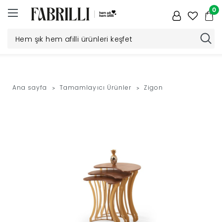
0
Düğün
Paketi
Ana sayfa
Tamamlayıcı Ürünler
Zigon
Yatak
Odası
Yemek
Odası
Tv