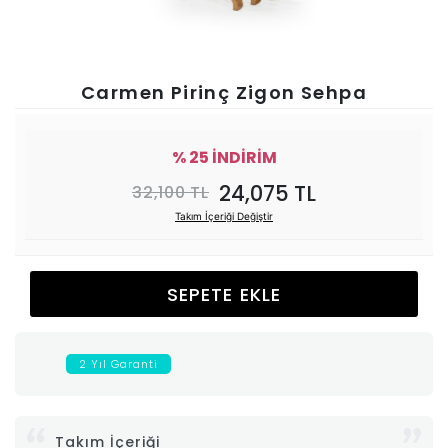
Ünitesi
Koltuk
Carmen Pirinç Zigon Sehpa
Köşe
% 25 İNDİRİM
Mutfak
24,075 TL
32,100 TL
Takım İçeriği Değiştir
Takımları
Balkon
SEPETE EKLE
&
2 Yıl Garanti
Bahçe
İdaş
Takım İçeriği