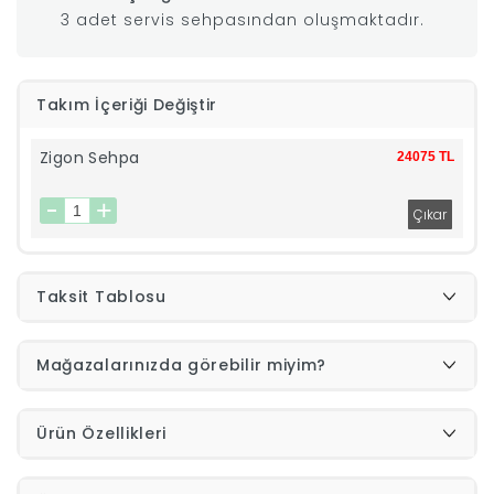
3 adet servis sehpasından oluşmaktadır.
|
İyi
Takım İçeriği Değiştir
Uykular
Zigon Sehpa
24075 TL
Genç
Odası
Taksit Tablosu
Tamamlayıcı
Mağazalarınızda görebilir miyim?
Ürünler
Afilli
Ürün Özellikleri
Yaz