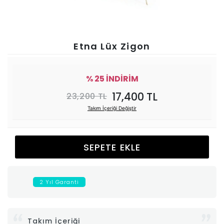
Ünitesi
Koltuk
Etna Lüx Zigon
Köşe
% 25 İNDİRİM
Mutfak
17,400 TL
23,200 TL
Takım İçeriği Değiştir
Takımları
Balkon
SEPETE EKLE
&
2 Yıl Garanti
Bahçe
İdaş
Takım İçeriği