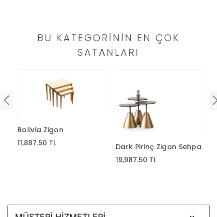
Yap
BU KATEGORININ EN ÇOK
SATANLARI
a
Bolivia Zigon
11,887.50 TL
Dark Pirinç Zigon Sehpa
19,987.50 TL
MÜŞTERİ HİZMETLERİ