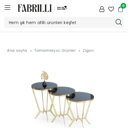
0
Düğün
Paketi
Ana sayfa
Tamamlayıcı Ürünler
Zigon
Yatak
Odası
Yemek
Odası
Tv