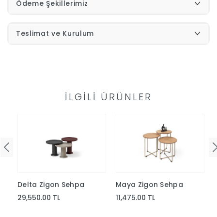
Ödeme Şekillerimiz
İndirimleri
Teslimat ve Kurulum
Outlet
Afilli
0549
Destek
İLGILI ÜRÜNLER
740
Merkezi
Showroomlarımız
5500
Sipariş
Üye
Takibi
Delta Zigon Sehpa
Maya Zigon Sehpa
Girişi
29,550.00 TL
11,475.00 TL