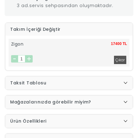
3 ad.servis sehpasından oluşmaktadır.
|
İyi
Takım İçeriği Değiştir
Uykular
Zigon
17400 TL
Genç
Odası
Taksit Tablosu
Tamamlayıcı
Mağazalarınızda görebilir miyim?
Ürünler
Afilli
Ürün Özellikleri
Yaz