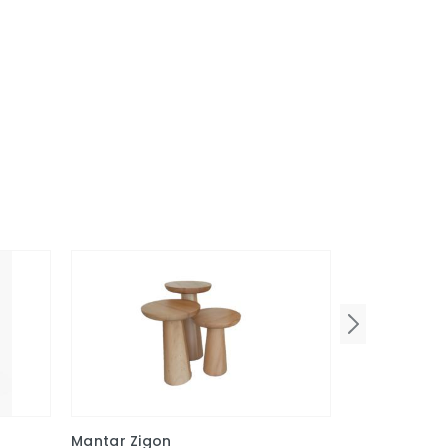
Mantar Zigon
Diamond Siy