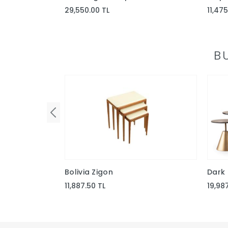
29,550.00 TL
11,475
B
Bolivia Zigon
Dark 
11,887.50 TL
19,98