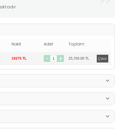
aktadır.
Nakit
Adet
Toplam
19275 TL
25,700.00
TL