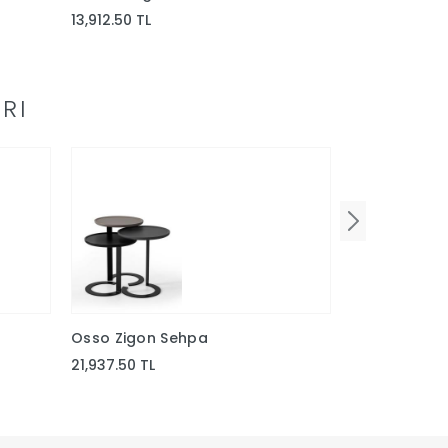
13,912.50 TL
16,612.50 TL
RI
Osso Zigon Sehpa
Yağmur Zigo
21,937.50 TL
3,037.50 TL