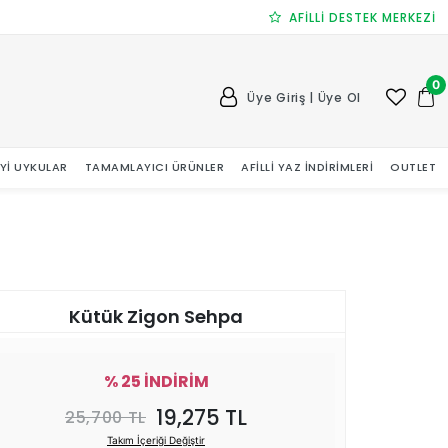
AFİLLİ DESTEK MERKEZİ
0
Üye Giriş | Üye Ol
 İYI UYKULAR
TAMAMLAYICI ÜRÜNLER
AFILLI YAZ İNDIRIMLERI
OUTLET
Kütük Zigon Sehpa
% 25 İNDİRİM
19,275 TL
25,700 TL
Takım İçeriği Değiştir