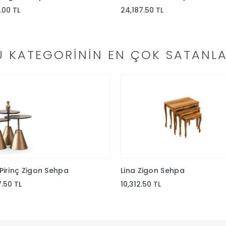
.00 TL
24,187.50 TL
U KATEGORININ EN ÇOK SATANLA
Pirinç Zigon Sehpa
Lina Zigon Sehpa
7.50 TL
10,312.50 TL