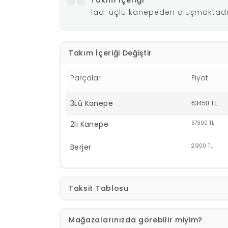
Takım İçeriği
1ad. üçlü kanepeden oluşmaktadır.
Takım İçeriği Değiştir
Parçalar
Fiyat
3Lü Kanepe
63450
TL
2li Kanepe
57900
TL
Berjer
21300
TL
Taksit Tablosu
Mağazalarınızda görebilir miyim?