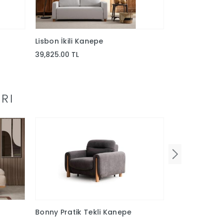
Lisbon İkili Kanepe
Norwich Kan
39,825.00 TL
36,037.50 TL
RI
Bonny Pratik Tekli Kanepe
Soho Geniş 