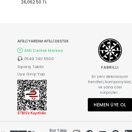
26,062.50 TL
59,287.50 TL
AFİLLİ YARDIM AFİLLİ DESTEK
Afilli Destek Merkezi
0549 740 5500
Sipariş Takibi
FABRILLI
Üye Girişi Yap
En yeni dekorasyon
trendleri, kampanyalar,
ve sana özel
sürprizler...
HEMEN ÜYE OL
Bizi Takip