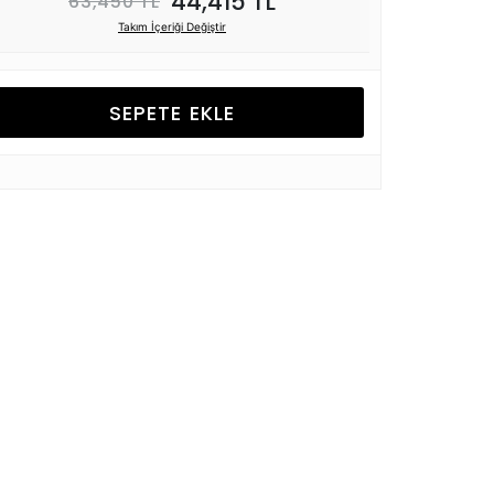
44,415 TL
63,450 TL
Takım İçeriği Değiştir
SEPETE EKLE