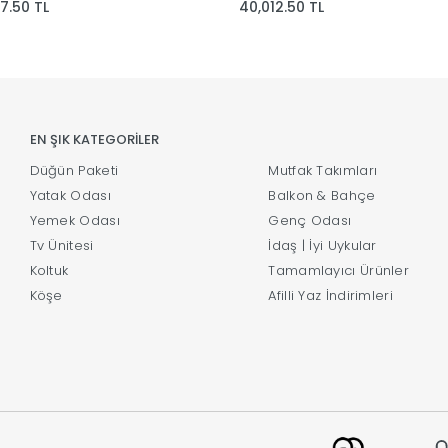
7.50 TL
40,012.50 TL
EN ŞIK KATEGORİLER
Düğün Paketi
Mutfak Takımları
Yatak Odası
Balkon & Bahçe
Yemek Odası
Genç Odası
Tv Ünitesi
İdaş | İyi Uykular
Koltuk
Tamamlayıcı Ürünler
Köşe
Afilli Yaz İndirimleri