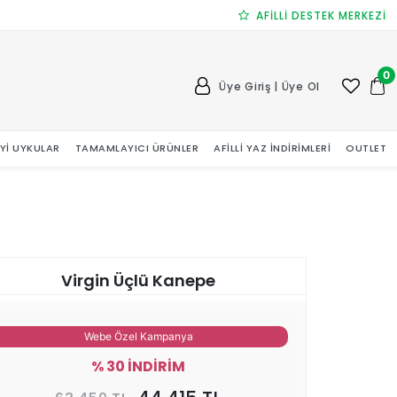
AFİLLİ DESTEK MERKEZİ
0
Üye Giriş | Üye Ol
 İYI UYKULAR
TAMAMLAYICI ÜRÜNLER
AFILLI YAZ İNDIRIMLERI
OUTLET
Virgin Üçlü Kanepe
Webe Özel Kampanya
% 30 İNDİRİM