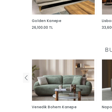
Golden Kanepe
Lisbo
26,100.00 TL
33,60
B
Venedik Bohem Kanepe
Napol