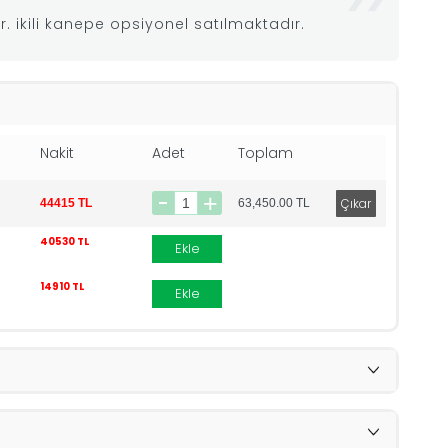
 ikili kanepe opsiyonel satılmaktadır.
Nakit
Adet
Toplam
44415 TL
63,450.00
TL
40530 TL
Ekle
14910 TL
Ekle