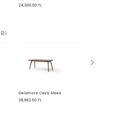
24,300.00 TL
16,200.00 TL
RI
Delamore Ceviz Masa
Lucca Ceviz
38,962.50 TL
18,487.50 TL