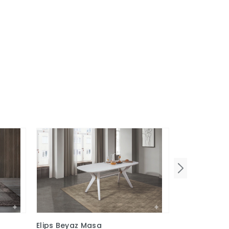
Elips Beyaz Masa
Lotus Bohem