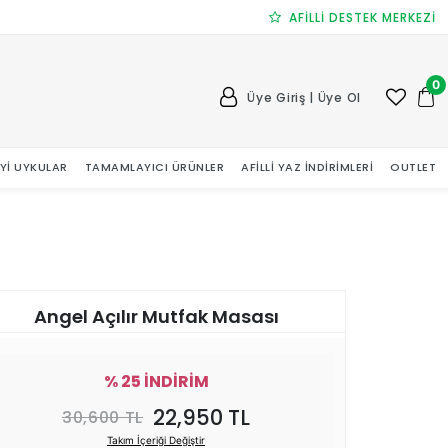
AFİLLİ DESTEK MERKEZİ
0
Üye Giriş | Üye Ol
 İYI UYKULAR
TAMAMLAYICI ÜRÜNLER
AFILLI YAZ İNDIRIMLERI
OUTLET
Angel Açılır Mutfak Masası
% 25 İNDİRİM
22,950 TL
30,600 TL
Takım İçeriği Değiştir