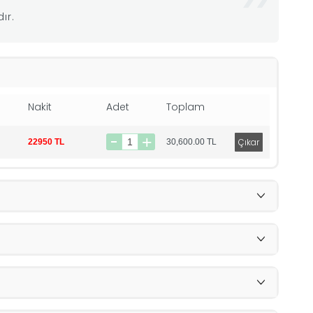
ır.
Nakit
Adet
Toplam
22950 TL
30,600.00
TL