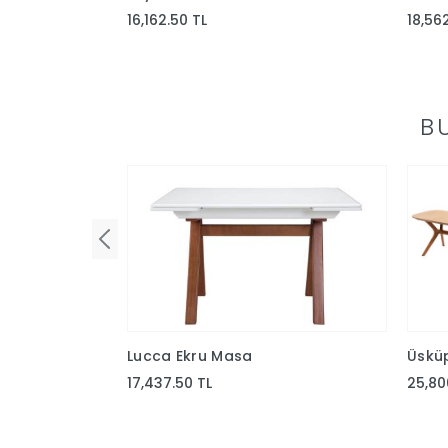
16,162.50 TL
18,56
B
Lucca Ekru Masa
Üskü
17,437.50 TL
25,80