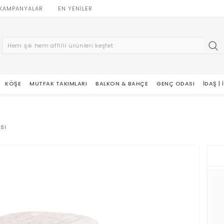
KAMPANYALAR
EN YENILER
KÖŞE
MUTFAK TAKIMLARI
BALKON & BAHÇE
GENÇ ODASI
İDAŞ |
sı