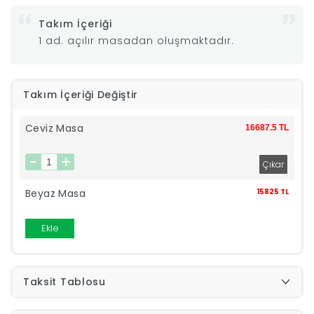
Takım İçeriği
|
1 ad. açılır masadan oluşmaktadır.
İyi
Takım İçeriği Değiştir
Uykular
Ceviz Masa
16687.5 TL
Genç
Odası
Beyaz Masa
15825 TL
Tamamlayıcı
Ekle
Ürünler
Afilli
Taksit Tablosu
Yaz