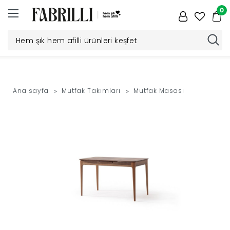
0
Düğün
Paketi
Ana sayfa
Mutfak Takımları
Mutfak Masası
Yatak
Odası
Yemek
Odası
Tv