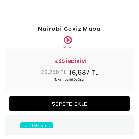
Ünitesi
Koltuk
Nairobi Ceviz Masa
Köşe
Video
Mutfak
% 25 İNDİRİM
16,687 TL
22,250 TL
Takımları
Takım İçeriği Değiştir
Balkon
SEPETE EKLE
&
Bahçe
2 Yıl Garanti
İdaş