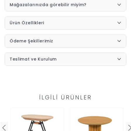
Mağazalarınızda görebilir miyim?
İndirimleri
Ürün Özellikleri
Outlet
Afilli
0549
Ödeme Şekillerimiz
Destek
Teslimat ve Kurulum
740
Merkezi
Showroomlarımız
5500
Sipariş
İLGILI ÜRÜNLER
Üye
Takibi
Girişi