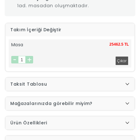
1ad. masadan oluşmaktadır.
|
İyi
Takım İçeriği Değiştir
Uykular
Masa
25462.5 TL
Genç
Odası
Taksit Tablosu
Tamamlayıcı
Mağazalarınızda görebilir miyim?
Ürünler
Afilli
Ürün Özellikleri
Yaz