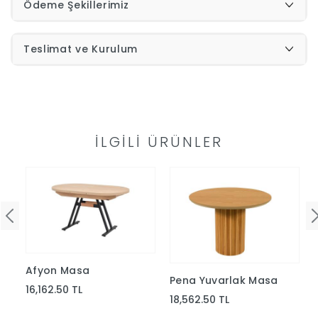
Ödeme Şekillerimiz
İndirimleri
Teslimat ve Kurulum
Outlet
Afilli
0549
Destek
İLGILI ÜRÜNLER
740
Merkezi
Showroomlarımız
5500
Sipariş
Üye
Takibi
Afyon Masa
Pena Yuvarlak Masa
Girişi
16,162.50 TL
18,562.50 TL