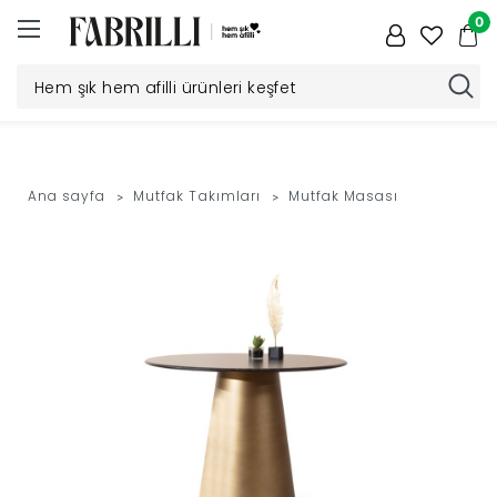
0
Düğün
Paketi
Ana sayfa
Mutfak Takımları
Mutfak Masası
Yatak
Odası
Yemek
Odası
Tv