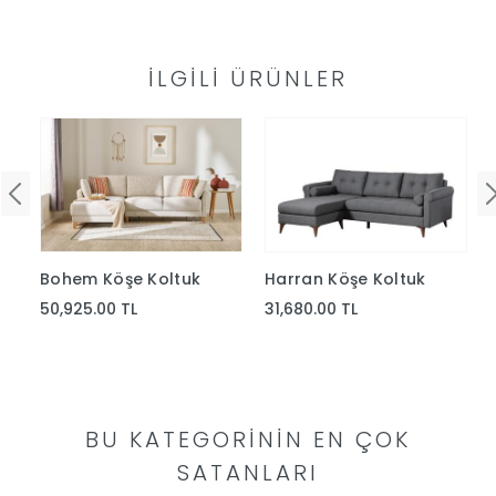
İLGILI ÜRÜNLER
uk
Bohem Köşe Koltuk
Harran Köşe Koltuk
50,925.00 TL
31,680.00 TL
BU KATEGORININ EN ÇOK
SATANLARI