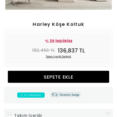
Ünitesi
Koltuk
Harley Köşe Koltuk
Köşe
% 25 İNDİRİM
Mutfak
136,837 TL
182,450 TL
Takım İçeriği Değiştir
Takımları
Balkon
SEPETE EKLE
&
2 Yıl Garanti
Bahçe
İdaş
Takım İçeriği