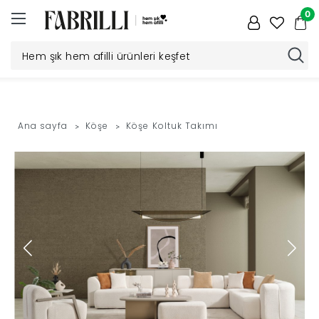
0
Düğün
Paketi
Ana sayfa
Köşe
Köşe Koltuk Takımı
Yatak
Odası
Yemek
Odası
Tv