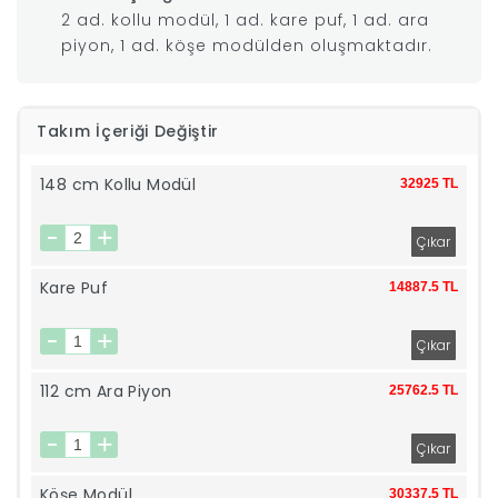
2 ad. kollu modül, 1 ad. kare puf, 1 ad. ara
|
piyon, 1 ad. köşe modülden oluşmaktadır.
İyi
Takım İçeriği Değiştir
Uykular
148 cm Kollu Modül
32925 TL
Genç
Odası
Kare Puf
14887.5 TL
Tamamlayıcı
Ürünler
112 cm Ara Piyon
25762.5 TL
Afilli
Yaz
Köşe Modül
30337.5 TL