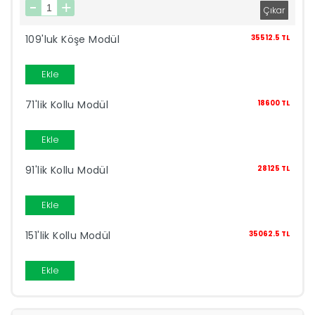
İndirimleri
109'luk Köşe Modül
35512.5 TL
Outlet
Afilli
Ekle
0549
71'lik Kollu Modül
18600 TL
Destek
Ekle
740
Merkezi
91'lik Kollu Modül
28125 TL
Showroomlarımız
5500
Ekle
Sipariş
Üye
151'lik Kollu Modül
35062.5 TL
Takibi
Ekle
Girişi