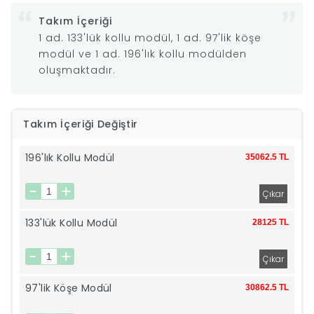
Takım İçeriği
|
1 ad. 133'lük kollu modül, 1 ad. 97'lik köşe
modül ve 1 ad. 196'lık kollu modülden
İyi
oluşmaktadır.
Uykular
Takım İçeriği Değiştir
Genç
196'lık Kollu Modül
35062.5 TL
Odası
Tamamlayıcı
133'lük Kollu Modül
28125 TL
Ürünler
Afilli
97'lik Köşe Modül
30862.5 TL
Yaz