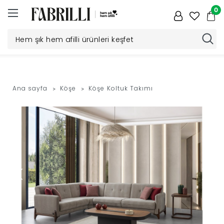
0
Düğün
Paketi
Ana sayfa
Köşe
Köşe Koltuk Takımı
Yatak
Odası
Yemek
Odası
Tv