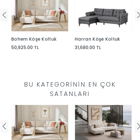
uk
Bohem Köşe Koltuk
Harran Köşe Koltuk
50,925.00 TL
31,680.00 TL
BU KATEGORININ EN ÇOK
SATANLARI