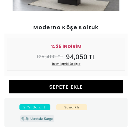
Ünitesi
Koltuk
Moderno Köşe Koltuk
Köşe
% 25 İNDİRİM
Mutfak
94,050 TL
125,400 TL
Takım İçeriği Değiştir
Takımları
Balkon
SEPETE EKLE
&
2 Yıl Garanti
Sandıklı
Bahçe
İdaş