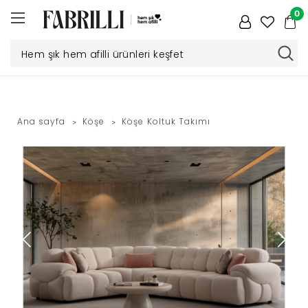
0
Düğün
Paketi
Ana sayfa
Köşe
Köşe Koltuk Takımı
Yatak
Odası
Yemek
Odası
Tv