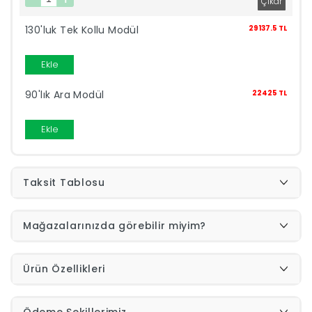
130'luk Tek Kollu Modül
29137.5 TL
İndirimleri
Ekle
Outlet
Afilli
0549
90'lık Ara Modül
22425 TL
Destek
Ekle
740
Merkezi
Showroomlarımız
Taksit Tablosu
5500
Sipariş
Mağazalarınızda görebilir miyim?
Üye
Takibi
Ürün Özellikleri
Girişi
Ödeme Şekillerimiz