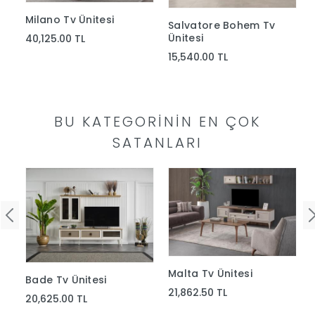
Yap
Milano Tv Ünitesi
Salvatore Bohem Tv
Ünitesi
40,125.00 TL
15,540.00 TL
BU KATEGORININ EN ÇOK
SATANLARI
Malta Tv Ünitesi
Bade Tv Ünitesi
21,862.50 TL
20,625.00 TL