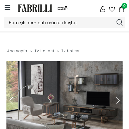
0
Düğün
Paketi
Ana sayfa
Tv Ünitesi
Tv Ünitesi
Yatak
Odası
Yemek
Odası
Tv