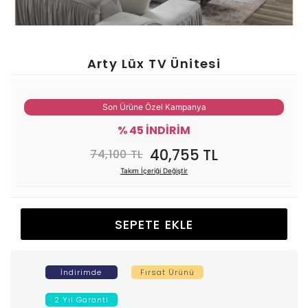
Ünitesi
Koltuk
Arty Lüx TV Ünitesi
Köşe
Son Ürüne Özel Kampanya
Mutfak
% 45 İNDİRİM
40,755 TL
74,100 TL
Takımları
Takım İçeriği Değiştir
Balkon
SEPETE EKLE
&
Bahçe
İndirimde
Fırsat Ürünü
İdaş
2 Yıl Garanti