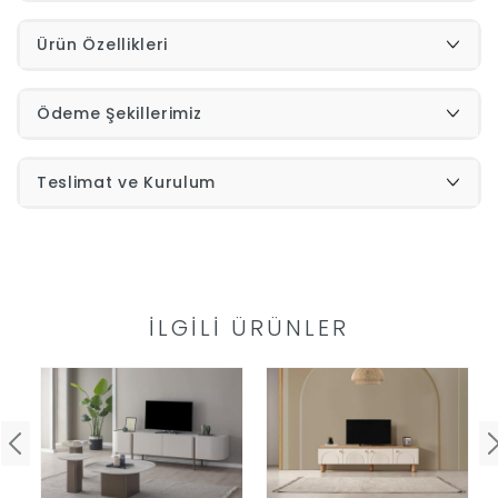
Ürün Özellikleri
İndirimleri
Outlet
Afilli
Ödeme Şekillerimiz
0549
Teslimat ve Kurulum
Destek
740
Merkezi
Showroomlarımız
5500
İLGILI ÜRÜNLER
Sipariş
Üye
Takibi
Girişi