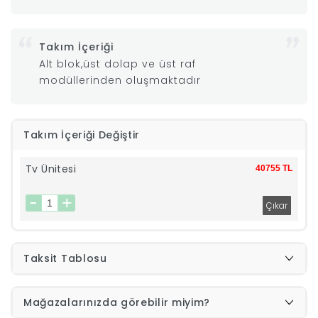
|
Takım İçeriği
İyi
Alt blok,üst dolap ve üst raf
modüllerinden oluşmaktadır
Uykular
Takım İçeriği Değiştir
Genç
Tv Ünitesi
40755 TL
Odası
Tamamlayıcı
Ürünler
Taksit Tablosu
Afilli
Mağazalarınızda görebilir miyim?
Yaz