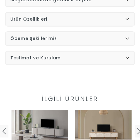
İndirimleri
Ürün Özellikleri
Outlet
Afilli
Ödeme Şekillerimiz
0549
Destek
Teslimat ve Kurulum
740
Merkezi
Showroomlarımız
5500
Sipariş
İLGILI ÜRÜNLER
Üye
Takibi
Girişi