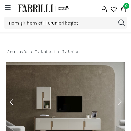
0
Düğün
Paketi
Ana sayfa
Tv Ünitesi
Tv Ünitesi
Yatak
Odası
Yemek
Odası
Tv