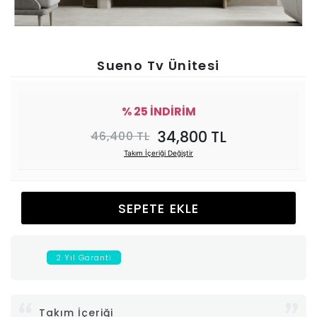
Ünitesi
Koltuk
Sueno Tv Ünitesi
Köşe
% 25 İNDİRİM
Mutfak
34,800 TL
46,400 TL
Takım İçeriği Değiştir
Takımları
Balkon
SEPETE EKLE
&
2 Yıl Garanti
Bahçe
İdaş
Takım İçeriği