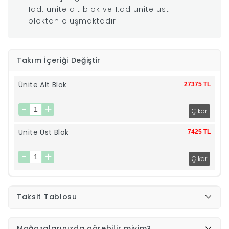
1ad. ünite alt blok ve 1.ad ünite üst
|
bloktan oluşmaktadır.
İyi
Takım İçeriği Değiştir
Uykular
Ünite Alt Blok
27375 TL
Genç
Odası
Ünite Üst Blok
7425 TL
Tamamlayıcı
Ürünler
Taksit Tablosu
Afilli
Yaz
Mağazalarınızda görebilir miyim?