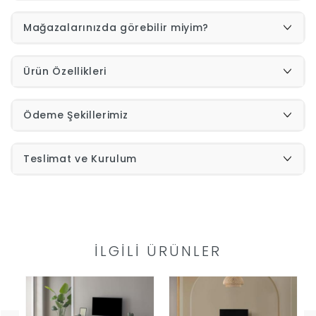
Mağazalarınızda görebilir miyim?
İndirimleri
Outlet
Afilli
Ürün Özellikleri
0549
Ödeme Şekillerimiz
Destek
740
Teslimat ve Kurulum
Merkezi
Showroomlarımız
5500
Sipariş
Üye
İLGILI ÜRÜNLER
Takibi
Girişi