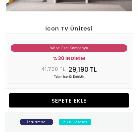
Ünitesi
Koltuk
İcon Tv Ünitesi
Köşe
Webe Özel Kampanya
Mutfak
% 30 İNDİRİM
29,190 TL
41,700 TL
Takımları
Takım İçeriği Değiştir
Balkon
SEPETE EKLE
&
Bahçe
İndirimde
2 Yıl Garanti
İdaş