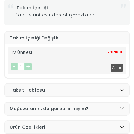
Takım İçeriği
|
1ad. tv ünitesinden oluşmaktadır.
İyi
Takım İçeriği Değiştir
Uykular
Tv Ünitesi
29190 TL
Genç
Odası
Tamamlayıcı
Taksit Tablosu
Ürünler
Mağazalarınızda görebilir miyim?
Afilli
Ürün Özellikleri
Yaz