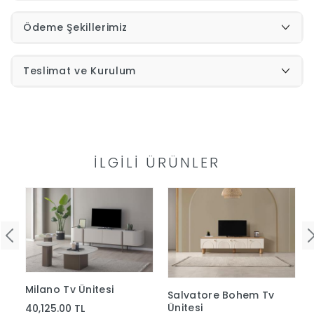
Ödeme Şekillerimiz
İndirimleri
Outlet
Afilli
Teslimat ve Kurulum
0549
Destek
740
İLGILI ÜRÜNLER
Merkezi
Showroomlarımız
5500
Sipariş
Üye
Takibi
Girişi
Milano Tv Ünitesi
Salvatore Bohem Tv
Ünitesi
40,125.00 TL