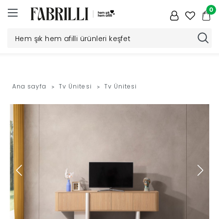
0
Düğün
Paketi
Ana sayfa
Tv Ünitesi
Tv Ünitesi
Yatak
Odası
Yemek
Odası
Tv