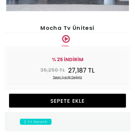
Ünitesi
Koltuk
Mocha Tv Ünitesi
Köşe
Video
Mutfak
% 25 İNDİRİM
27,187 TL
36,250 TL
Takımları
Takım İçeriği Değiştir
Balkon
SEPETE EKLE
&
Bahçe
2 Yıl Garanti
İdaş