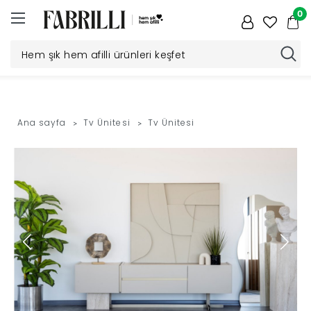
0
Düğün
Paketi
Ana sayfa
Tv Ünitesi
Tv Ünitesi
Yatak
Odası
Yemek
Odası
Tv