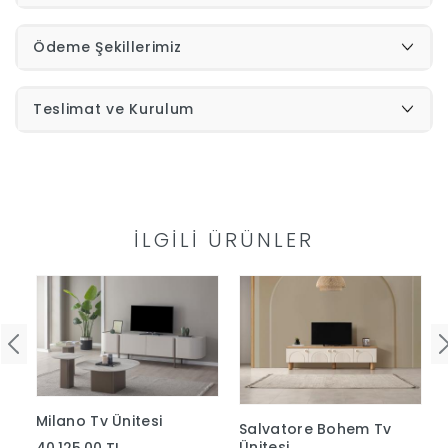
İndirimleri
Ödeme Şekillerimiz
Outlet
Afilli
Teslimat ve Kurulum
0549
Destek
740
İLGILI ÜRÜNLER
Merkezi
Showroomlarımız
5500
Sipariş
Üye
Takibi
Girişi
Milano Tv Ünitesi
Salvatore Bohem Tv
Ünitesi