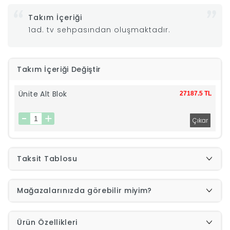
Takım İçeriği
|
1ad. tv sehpasından oluşmaktadır.
İyi
Takım İçeriği Değiştir
Uykular
Ünite Alt Blok
27187.5 TL
Genç
Odası
Tamamlayıcı
Taksit Tablosu
Ürünler
Mağazalarınızda görebilir miyim?
Afilli
Ürün Özellikleri
Yaz