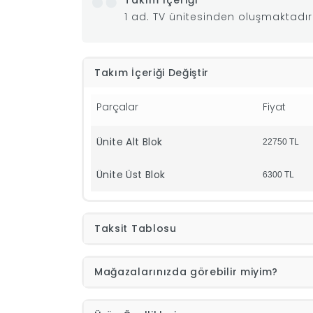
Takım İçeriği
1 ad. TV ünitesinden oluşmaktadır
Takım İçeriği Değiştir
Parçalar
Fiyat
Ünite Alt Blok
22750
TL
Ünite Üst Blok
6300
TL
Taksit Tablosu
Mağazalarınızda görebilir miyim?