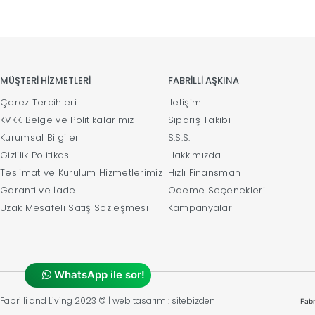
MÜŞTERİ HİZMETLERİ
FABRİLLİ AŞKINA
Çerez Tercihleri
İletişim
KVKK Belge ve Politikalarımız
Sipariş Takibi
Kurumsal Bilgiler
S.S.S.
Gizlilik Politikası
Hakkımızda
Teslimat ve Kurulum Hizmetlerimiz
Hızlı Finansman
Garanti ve İade
Ödeme Seçenekleri
Uzak Mesafeli Satış Sözleşmesi
Kampanyalar
WhatsApp ile sor!
Fabrilli and Living 2023 © | web tasarım : sitebizden
Fabr