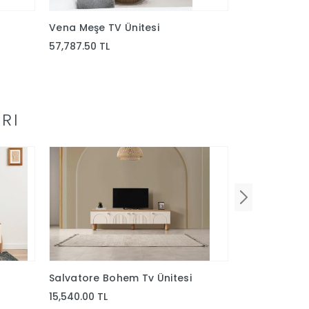
Vena Meşe TV Ünitesi
Vena Ekru TV
57,787.50 TL
57,787.50 TL
RI
Salvatore Bohem Tv Ünitesi
Platin Luxury
15,540.00 TL
51,000.00 TL