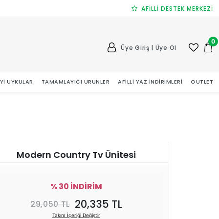
AFİLLİ DESTEK MERKEZİ
0
Üye Giriş | Üye Ol
 İYI UYKULAR
TAMAMLAYICI ÜRÜNLER
AFILLI YAZ İNDIRIMLERI
OUTLET
Modern Country Tv Ünitesi
% 30 İNDİRİM
20,335 TL
29,050 TL
Takım İçeriği Değiştir