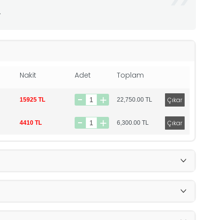
.
Nakit
Adet
Toplam
15925 TL
22,750.00
TL
4410 TL
6,300.00
TL