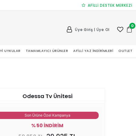
AFİLLİ DESTEK MERKEZİ
0
Üye Giriş | Üye Ol
 İYI UYKULAR
TAMAMLAYICI ÜRÜNLER
AFILLI YAZ İNDIRIMLERI
OUTLET
Odessa Tv Ünitesi
Son Ürüne Özel Kampanya
% 50 İNDİRİM