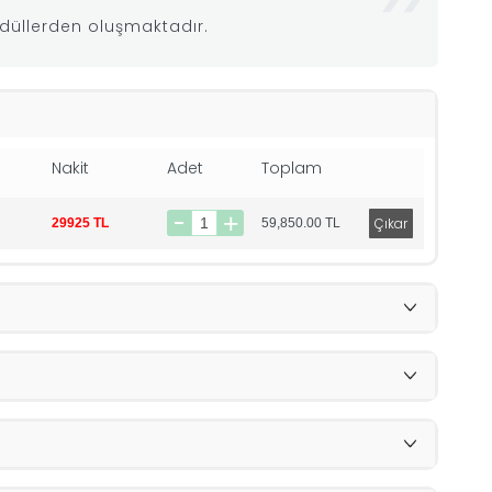
odüllerden oluşmaktadır.
Nakit
Adet
Toplam
29925 TL
59,850.00
TL