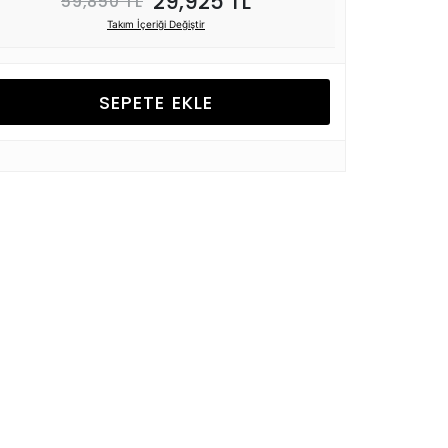
29,925 TL
59,850 TL
Takım İçeriği Değiştir
SEPETE EKLE