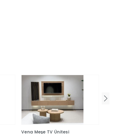
Vena Meşe TV Ünitesi
Vena Ekru TV