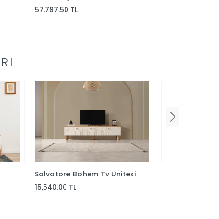
57,787.50 TL
57,787.50 TL
RI
Salvatore Bohem Tv Ünitesi
Platin Luxury
15,540.00 TL
51,000.00 TL