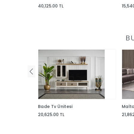
40,125.00 TL
15,54
B
Bade Tv Ünitesi
Malta
20,625.00 TL
21,86