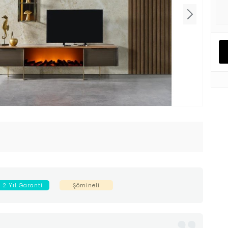
2 Yıl Garanti
Şömineli