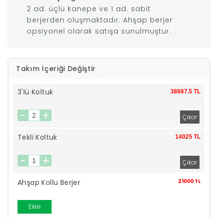
2 ad. üçlü kanepe ve 1 ad. sabit
|
berjerden oluşmaktadır. Ahşap berjer
opsiyonel olarak satışa sunulmuştur.
İyi
Uykular
Takım İçeriği Değiştir
3'lü Koltuk
Genç
38887.5 TL
Odası
Tekli Koltuk
14025 TL
Tamamlayıcı
Ürünler
Ahşap Kollu Berjer
21000 TL
Afilli
Ekle
Yaz