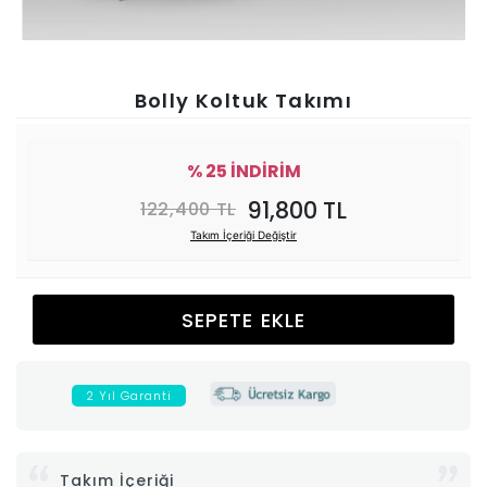
Ünitesi
Koltuk
Bolly Koltuk Takımı
Köşe
% 25 İNDİRİM
Mutfak
91,800 TL
122,400 TL
Takım İçeriği Değiştir
Takımları
Balkon
SEPETE EKLE
&
2 Yıl Garanti
Bahçe
İdaş
Takım İçeriği