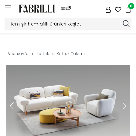
0
Düğün
Paketi
Ana sayfa
Koltuk
Koltuk Takımı
Yatak
Odası
Yemek
Odası
Tv