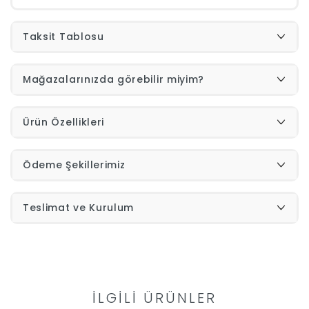
İndirimleri
Taksit Tablosu
Outlet
Afilli
Mağazalarınızda görebilir miyim?
0549
Destek
Ürün Özellikleri
740
Merkezi
Ödeme Şekillerimiz
Showroomlarımız
5500
Sipariş
Teslimat ve Kurulum
Üye
Takibi
Girişi
İLGILI ÜRÜNLER