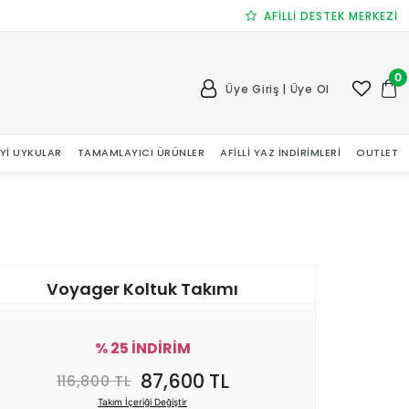
AFİLLİ DESTEK MERKEZİ
0
Üye Giriş | Üye Ol
 İYI UYKULAR
TAMAMLAYICI ÜRÜNLER
AFILLI YAZ İNDIRIMLERI
OUTLET
Voyager Koltuk Takımı
% 25 İNDİRİM
87,600 TL
116,800 TL
Takım İçeriği Değiştir