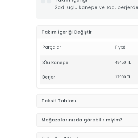
Takım İçeriği
2ad. üçlü kanepe ve 1ad. berjerd
Takım İçeriği Değiştir
Parçalar
Fiyat
3'lü Kanepe
49450
TL
Berjer
17900
TL
Taksit Tablosu
Mağazalarınızda görebilir miyim?