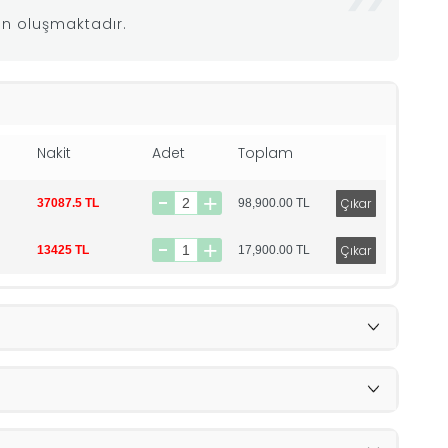
en oluşmaktadır.
Nakit
Adet
Toplam
37087.5 TL
98,900.00
TL
13425 TL
17,900.00
TL