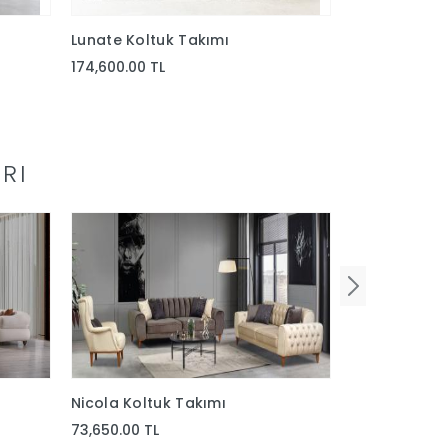
Lunate Koltuk Takımı
Valera Koltu
174,600.00 TL
89,137.50 TL
RI
Nicola Koltuk Takımı
West Bohem 
73,650.00 TL
75,600.00 TL