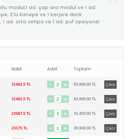
kollu modül,1 ad. çap ara modül ve 1 ad.
pe, 3'lü kanepe ve 1 berjere denk
, 1 ad. orta sehpa ve 1 ad. puf opsiyonel
Nakit
Adet
Toplam
31462.5 TL
83,900.00
TL
31462.5 TL
83,900.00
TL
23587.5 TL
31,450.00
TL
23175 TL
30,900.00
TL