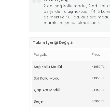
Takım İçeriği
2 ad. sağ kollu modül, 2 ad. sol 
berjerden oluşmaktadır (4'lü kane
gelmektedir). 1 ad. düz ara modül
olarak satışa sunulmaktadır.
Takım İçeriği Değiştir
Parçalar
Fiyat
Sağ Kollu Modül
41950
TL
Sol Kollu Modül
41950
TL
Çap Ara Modül
31450
TL
Berjer
30900
TL