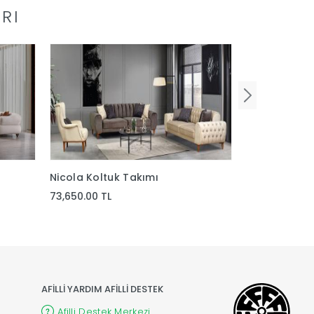
RI
Nicola Koltuk Takımı
West Bohem 
73,650.00 TL
75,600.00 TL
AFİLLİ YARDIM AFİLLİ DESTEK
Afilli Destek Merkezi