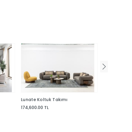
Lunate Koltuk Takımı
Valera Koltu
174,600.00 TL
89,137.50 TL