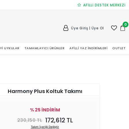
AFİLLİ DESTEK MERKEZİ
0
Üye Giriş | Üye Ol
 İYI UYKULAR
TAMAMLAYICI ÜRÜNLER
AFILLI YAZ İNDIRIMLERI
OUTLET
Harmony Plus Koltuk Takımı
% 25 İNDİRİM
172,612 TL
230,150 TL
Takım İçeriği Değiştir