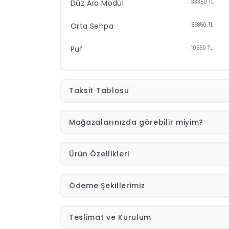
Düz Ara Modül
33350
TL
Orta Sehpa
55850
TL
Puf
10550
TL
Taksit Tablosu
Mağazalarınızda görebilir miyim?
Ürün Özellikleri
Ödeme Şekillerimiz
Teslimat ve Kurulum