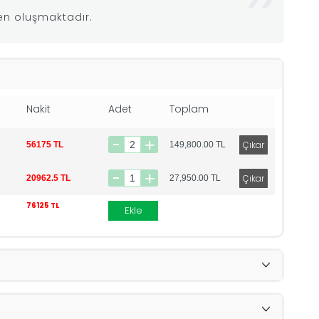
den oluşmaktadır.
Nakit
Adet
Toplam
56175 TL
149,800.00
TL
20962.5 TL
27,950.00
TL
76125 TL
Ekle