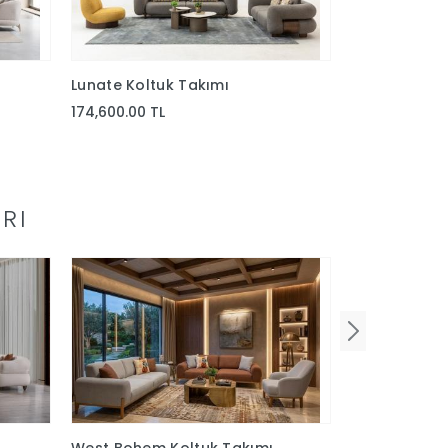
Lunate Koltuk Takımı
Valera Koltu
174,600.00 TL
89,137.50 TL
RI