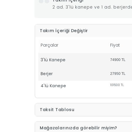
Takım İçeriği
2 ad. 3'lü kanepe ve 1 ad. berjer
Takım İçeriği Değiştir
Parçalar
Fiyat
3'lü Kanepe
74900
TL
Berjer
27950
TL
4'lü Kanepe
101500
TL
Taksit Tablosu
Mağazalarınızda görebilir miyim?