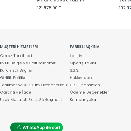
Madrid Koltuk Takımı
Vene
121,875.00 TL
102,3
MÜŞTERİ HİZMETLERİ
FABRİLLİ AŞKINA
Çerez Tercihleri
İletişim
KVKK Belge ve Politikalarımız
Sipariş Takibi
Kurumsal Bilgiler
S.S.S.
Gizlilik Politikası
Hakkımızda
Teslimat ve Kurulum Hizmetlerimiz
Hızlı Finansman
Garanti ve İade
Ödeme Seçenekleri
Uzak Mesafeli Satış Sözleşmesi
Kampanyalar
WhatsApp ile sor!