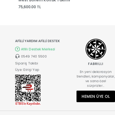
West Bohem Koltuk Takımı
Moderno Kol
75,600.00 TL
96,900.00 TL
AFİLLİ YARDIM AFİLLİ DESTEK
Afilli Destek Merkezi
0549 740 5500
Sipariş Takibi
FABRILLI
Üye Girişi Yap
En yeni dekorasyon
trendleri, kampanyalar,
ve sana özel
sürprizler...
HEMEN ÜYE OL