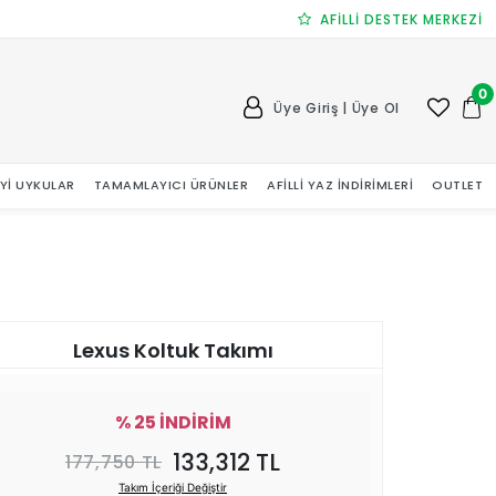
AFİLLİ DESTEK MERKEZİ
0
Üye Giriş | Üye Ol
 İYI UYKULAR
TAMAMLAYICI ÜRÜNLER
AFILLI YAZ İNDIRIMLERI
OUTLET
Lexus Koltuk Takımı
% 25 İNDİRİM
133,312 TL
177,750 TL
Takım İçeriği Değiştir