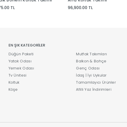
dik Bohem Koltuk Takımı
Alfa Koltuk Takımı
75.00 TL
96,900.00 TL
EN ŞIK KATEGORİLER
Düğün Paketi
Mutfak Takımları
Yatak Odası
Balkon & Bahçe
Yemek Odası
Genç Odası
Tv Ünitesi
İdaş | İyi Uykular
Koltuk
Tamamlayıcı Ürünler
Köşe
Afilli Yaz İndirimleri