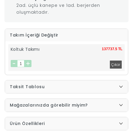
2ad. üçlü kanepe ve 1ad. berjerden
|
oluşmaktadır.
İyi
Takım İçeriği Değiştir
Uykular
Koltuk Takımı
137737.5 TL
Genç
Odası
Tamamlayıcı
Taksit Tablosu
Ürünler
Mağazalarınızda görebilir miyim?
Afilli
Ürün Özellikleri
Yaz