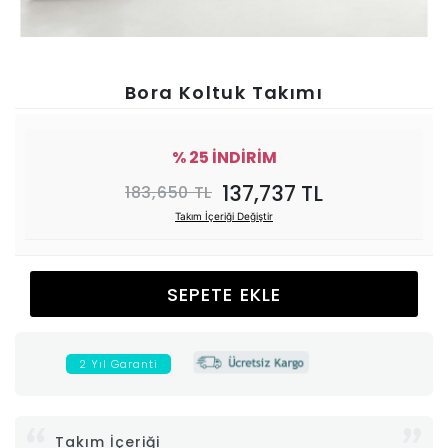
Ünitesi
Koltuk
Bora Koltuk Takımı
Köşe
% 25 İNDİRİM
Mutfak
137,737 TL
183,650 TL
Takım İçeriği Değiştir
Takımları
Balkon
SEPETE EKLE
&
2 Yıl Garanti
Bahçe
İdaş
Takım İçeriği