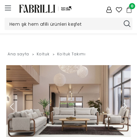
0
Düğün
Paketi
Ana sayfa
Koltuk
Koltuk Takımı
Yatak
Odası
Yemek
Odası
Tv