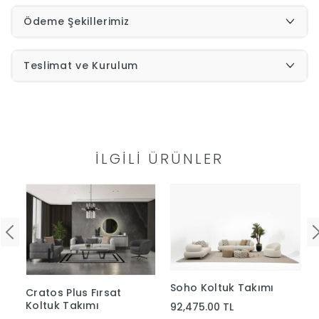
Ödeme Şekillerimiz
İndirimleri
Teslimat ve Kurulum
Outlet
Afilli
0549
Destek
740
İLGILI ÜRÜNLER
Merkezi
Showroomlarımız
5500
Sipariş
Üye
Takibi
Girişi
Soho Koltuk Takımı
Cratos Plus Fırsat
Koltuk Takımı
92,475.00 TL