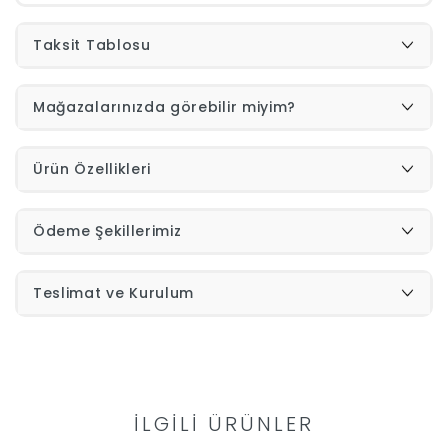
İndirimleri
Taksit Tablosu
Outlet
Afilli
Mağazalarınızda görebilir miyim?
0549
Destek
Ürün Özellikleri
740
Ödeme Şekillerimiz
Merkezi
Showroomlarımız
5500
Teslimat ve Kurulum
Sipariş
Üye
Takibi
Girişi
İLGILI ÜRÜNLER