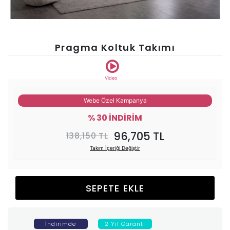
Ünitesi
Koltuk
Pragma Koltuk Takımı
Köşe
Video
Mutfak
Webe Özel Kampanya
% 30 İNDİRİM
Takımları
96,705 TL
138,150 TL
Balkon
Takım İçeriği Değiştir
&
SEPETE EKLE
Bahçe
İdaş
İndirimde
2 Yıl Garanti