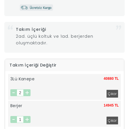
|
İyi
Takım İçeriği
2ad. üçlü koltuk ve 1ad. berjerden
Uykular
oluşmaktadır.
Genç
Takım İçeriği Değiştir
Odası
3Lü Kanepe
40880 TL
Tamamlayıcı
Ürünler
Berjer
14945 TL
Afilli
Yaz