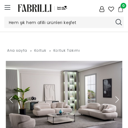
0
Düğün
Paketi
Ana sayfa
Koltuk
Koltuk Takımı
Yatak
Odası
Yemek
Odası
Tv