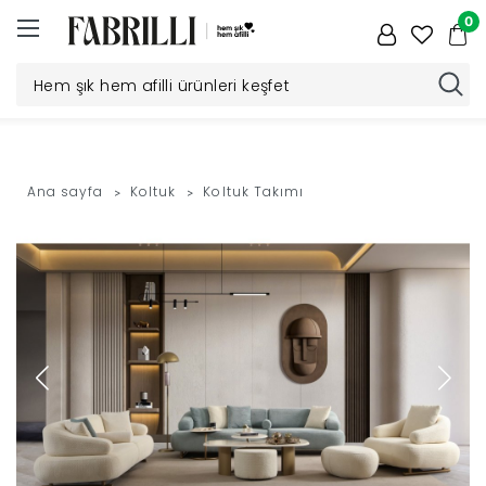
0
Düğün
Paketi
Ana sayfa
Koltuk
Koltuk Takımı
Yatak
Odası
Yemek
Odası
Tv