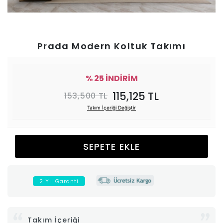
Ünitesi
Koltuk
Prada Modern Koltuk Takımı
Köşe
% 25 İNDİRİM
Mutfak
115,125 TL
153,500 TL
Takım İçeriği Değiştir
Takımları
Balkon
SEPETE EKLE
&
2 Yıl Garanti
Bahçe
İdaş
Takım İçeriği