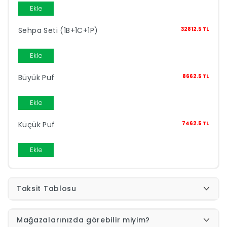
Ekle
Yap
Sehpa Seti (1B+1C+1P)
32812.5 TL
Ekle
Büyük Puf
8662.5 TL
Ekle
Küçük Puf
7462.5 TL
Ekle
Taksit Tablosu
Mağazalarınızda görebilir miyim?