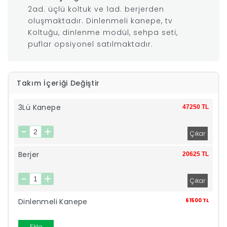
2ad. üçlü koltuk ve 1ad. berjerden
|
oluşmaktadır. Dinlenmeli kanepe, tv
Koltuğu, dinlenme modül, sehpa seti,
puflar opsiyonel satılmaktadır.
İyi
Uykular
Takım İçeriği Değiştir
Genç
3Lü Kanepe
47250 TL
Odası
Tamamlayıcı
Berjer
20625 TL
Ürünler
Afilli
Dinlenmeli Kanepe
61500 TL
Yaz
Ekle