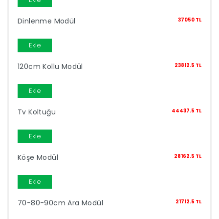
Dinlenme Modül
37050 TL
İndirimleri
Ekle
Outlet
Afilli
0549
120cm Kollu Modül
23812.5 TL
Destek
Ekle
740
Tv Koltuğu
44437.5 TL
Merkezi
Showroomlarımız
5500
Ekle
Sipariş
Köşe Modül
28162.5 TL
Üye
Takibi
Ekle
Girişi
70-80-90cm Ara Modül
21712.5 TL