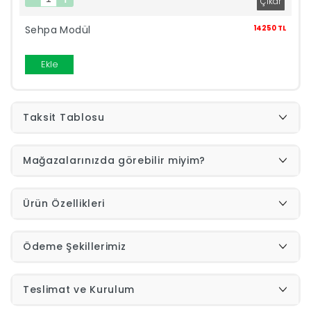
Sehpa Modül
14250 TL
İndirimleri
Ekle
Outlet
Afilli
0549
Destek
Taksit Tablosu
740
Mağazalarınızda görebilir miyim?
Merkezi
Showroomlarımız
5500
Ürün Özellikleri
Sipariş
Üye
Ödeme Şekillerimiz
Takibi
Girişi
Teslimat ve Kurulum