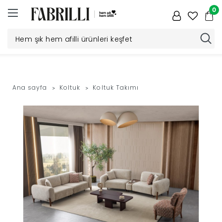
0
Düğün
Paketi
Ana sayfa
Koltuk
Koltuk Takımı
Yatak
Odası
Yemek
Odası
Tv