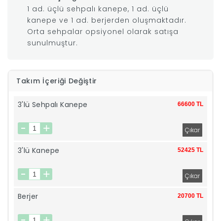
1 ad. üçlü sehpalı kanepe, 1 ad. üçlü
|
kanepe ve 1 ad. berjerden oluşmaktadır.
Orta sehpalar opsiyonel olarak satışa
sunulmuştur.
İyi
Uykular
Takım İçeriği Değiştir
Genç
3'lü Sehpalı Kanepe
66600 TL
Odası
Tamamlayıcı
3'lü Kanepe
52425 TL
Ürünler
Afilli
Berjer
20700 TL
Yaz