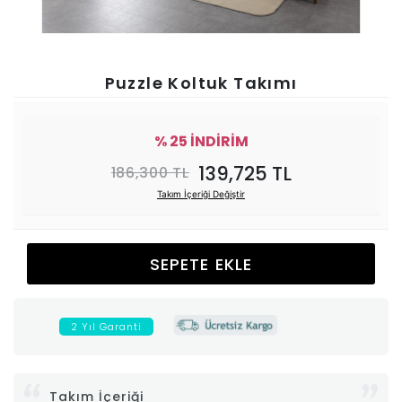
Ünitesi
Koltuk
Puzzle Koltuk Takımı
Köşe
% 25 İNDİRİM
Mutfak
139,725 TL
186,300 TL
Takım İçeriği Değiştir
Takımları
Balkon
SEPETE EKLE
&
2 Yıl Garanti
Bahçe
İdaş
Takım İçeriği