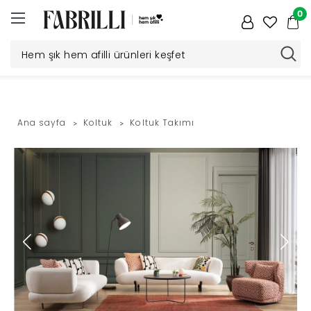
0
Düğün
Paketi
Ana sayfa
Koltuk
Koltuk Takımı
Yatak
Odası
Yemek
Odası
Tv