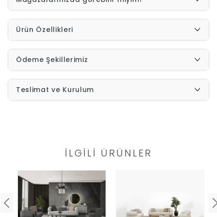
İndirimleri
Ürün Özellikleri
Outlet
Afilli
Ödeme Şekillerimiz
0549
Destek
Teslimat ve Kurulum
740
Merkezi
Showroomlarımız
5500
Sipariş
İLGILI ÜRÜNLER
Üye
Takibi
Girişi