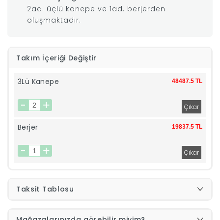
2ad. üçlü kanepe ve 1ad. berjerden
|
oluşmaktadır.
İyi
Takım İçeriği Değiştir
Uykular
3Lü Kanepe
48487.5 TL
Genç
Odası
Berjer
19837.5 TL
Tamamlayıcı
Ürünler
Taksit Tablosu
Afilli
Yaz
Mağazalarınızda görebilir miyim?