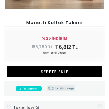
Ünitesi
Koltuk
Manetti Koltuk Takımı
Köşe
% 25 İNDİRİM
Mutfak
116,812 TL
155,750 TL
Takım İçeriği Değiştir
Takımları
Balkon
SEPETE EKLE
&
2 Yıl Garanti
Bahçe
İdaş
Takım İçeriği